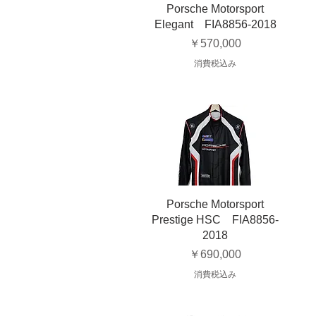
Porsche Motorsport
Elegant FIA8856-2018
価格
￥570,000
消費税込み
Porsche Motorsport
Prestige HSC FIA8856-
2018
価格
￥690,000
消費税込み