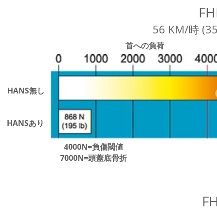
F
56 KM/時 
首への負荷
HANS無し
HANSあり
4000N=負傷閾値
7000N=頭蓋底骨折
F