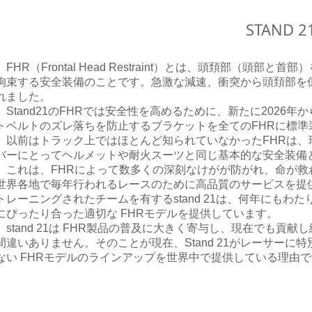
モ
デ
STAND 
ル
FHR（Frontal Head Restraint）とは、頭頚部（頭部と
​拘束する安全装備のことです。急激な減速、衝突から頭頚部を
れました。
Stand21のFHRでは安全性を高めるために、新たに2026年
トベルトのズレ落ちを防止するブラケットを全てのFHRに
標準
以前はトラック上ではほとんど知られていなかったFHRは、
バーにとってヘルメットや耐火スーツと同じ基本的な安全装備
これは、FHRによって数多くの深刻なけがが防がれ、命が救
世界各地で毎年行われるレースのために高品質のサービスを提
トレーニングされたチームを有するstand 21は、何年にもわ
にぴったり合った適切な FHRモデルを提供しています。
stand 21は FHR製品の普及に大きく寄与し、現在でも貢献
間違いありません。そのことが現在、Stand 21がレーサーに
ない FHRモデルのラインアップを世界中で提供している理由です