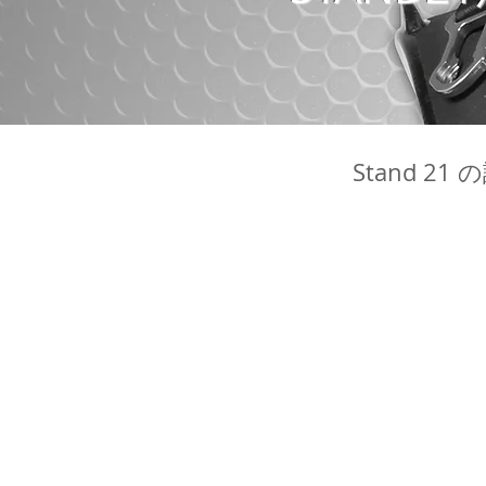
Stand 2
Featherlite
Club 3 Seri
史
ク
上
ラ
最
ブ
軽
シ
量
リ
の
ー
FHR
ズ
登
最
場！
軽
量