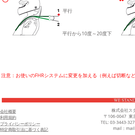
平行
平行から10度～20度下
注意：お使いのFHRシステムに変更を加える（例えば切断など
株式会社ス
会社概要
〒106-0047 
利用規約
TEL: 03-3443-32
プライバシーポリシー
mail：
mail
特定商取引法に基づく表記