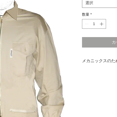
選択
数量
*
カ
メカニックスのた