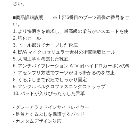
さい。
■商品詳細説明 ※上部6番目のブーツ画像の番号をご
い。
1. より快適さを追求し、最高級の柔らかいスエードを使
2. 強化ヒール
3. ヒール部分でカーブした靴底
4. EVA マイクロセリュラー素材の衝撃吸収ヒール
5. 人間工学を考慮した靴底
6. アンチバイブレーション ATV 耐ハイドロカーボンの
7. アセンブリ方法でブーツが引っ掛かるのを防止
8. くるぶしまで靴紐でしっかり固定
9. アンクルベルクロファスニングストラップ
10. パッドが入りぴったりした舌革
- グレーアラミドインサイドレイヤー
- 足首とくるぶしを保護するパッド
- カスタムデザイン対応