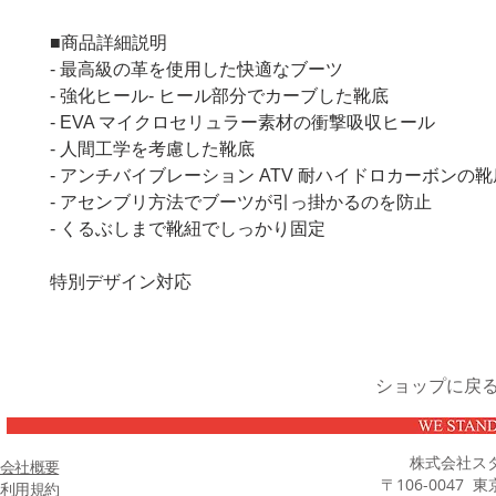
■商品詳細説明
- 最高級の革を使用した快適なブーツ
- 強化ヒール- ヒール部分でカーブした靴底
- EVA マイクロセリュラー素材の衝撃吸収ヒール
- 人間工学を考慮した靴底
- アンチバイブレーション ATV 耐ハイドロカーボンの靴
- アセンブリ方法でブーツが引っ掛かるのを防止
- くるぶしまで靴紐でしっかり固定
特別デザイン対応
ショップに戻
株式会社ス
会社概要
〒106-0047 
利用規約