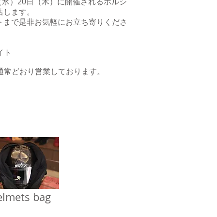
（水）20日（木）に開催されるポルシ
出店します。
ントまで是非お気軽にお立ち寄りくださ
イト
は通常どおり営業しております。
elmets bag