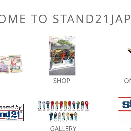
OME TO STAND21JA
SHOP
O
GALLERY