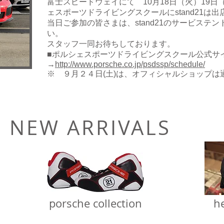
富士スピードウェイにて 10月18日（火）19日
ェスポーツドライビングスクールにstand21は
当日ご参加の皆さまは、stand21のサービステ
い。
スタッフ一同お待ちしております。
■ポルシェスポーツドライビングスクール公式サ
→
http://www.porsche.co.jp/psdssp/schedule/
※ ９月２４日(土)は、オフィシャルショップ
NEW ARRIVALS
porsche collection
h