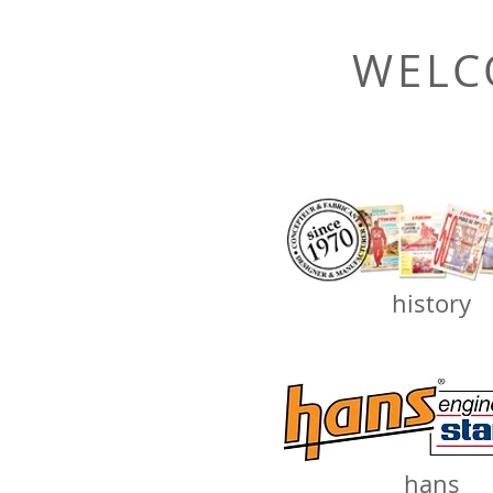
WELC
history
hans